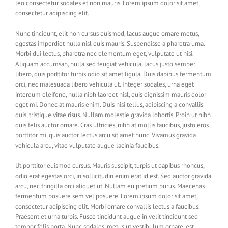
leo consectetur sodales et non mauris. Lorem ipsum dolor sit amet,
consectetur adipiscing elit.
Nunc tincidunt, elit non cursus euismod, lacus augue ornare metus,
egestas imperdiet nulla nisl quis mauris. Suspendisse a pharetra urna.
Morbi dui lectus, pharetra nec elementum eget, vulputate ut nisi.
Aliquam accumsan, nulla sed feugiat vehicula, lacus justo semper
libero, quis porttitor turpis odio sit amet ligula. Duis dapibus fermentum
orci, nec malesuada libero vehicula ut. Integer sodales, urna eget
interdum eleifend, nulla nibh laoreet nisl, quis dignissim mauris dolor
eget mi. Donec at mauris enim. Duis nisi tellus, adipiscing a convallis
quis, tristique vitae risus. Nullam molestie gravida lobortis. Proin ut nibh
quis felis auctor ornare. Cras ultricies, nibh at mollis faucibus, justo eros
porttitor mi, quis auctor lectus arcu sit amet nunc. Vivamus gravida
vehicula arcu, vitae vulputate augue lacinia faucibus.
Ut porttitor euismod cursus. Mauris suscipit, turpis ut dapibus rhoncus,
odio erat egestas orci, in sollicitudin enim erat id est. Sed auctor gravida
arcu, nec fringilla orci aliquet ut. Nullam eu pretium purus. Maecenas
fermentum posuere sem vel posuere. Lorem ipsum dolor sit amet,
consectetur adipiscing elit. Morbi ornare convallis lectus a faucibus.
Praesent et urna turpis. Fusce tincidunt augue in velit tincidunt sed
tempor felis porta. Nunc sodales, metus ut vestibulum ornare, est