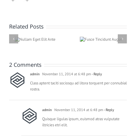
Related Posts
 Elit
Fusce Tincidunt
Augue
Malesuada Fames Ac
Turpis
2 Comments
admin
November 11, 2014 at 6:48 pm
- Reply
Class aptent taciti sociosqu ad litora torquent per connubial
rostra.
admin
November 11, 2014 at 6:48 pm
- Reply
Quisque ligulas ipsum, euismod atras vulputate
iltricies etri elit.