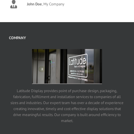
John Doe
,
My Company
COMPANY
Latitude Display provides point of purchase design, packaging,
fabrication, fulfillment and installation services to companies of all
sizes and industries. Our expert team has over a decade of experience
creating innovative, timely and cost effective display solutions that
drive meaningful results. Our company is built around efficiency to
market.