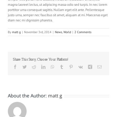
magna laoreet lectus, ut adipiscing massa odio sed turpis. In nec lorem
porttitor urna consequat sagittis. Nullam eget elit ante. Pellentesque
justo urna, semper nec faucibus sit amet, aliquam at mi. Maecenas eget
diam nec mi dignissim pharetra.
By
matt g
|
November 3rd, 2014
|
News
,
World
|
2 Comments
Share This Story, Choose Your Platform!
Facebook
Twitter
Reddit
LinkedIn
WhatsApp
Tumblr
Pinterest
Vk
Xing
Email
About the Author:
matt g