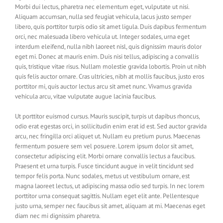
Morbi dui lectus, pharetra nec elementum eget, vulputate ut nisi.
Aliquam accumsan, nulla sed feugiat vehicula, lacus justo semper
libero, quis porttitor turpis odio sit amet ligula. Duis dapibus fermentum
orci, nec malesuada libero vehicula ut. Integer sodales, urna eget
interdum eleifend, nulla nibh laoreet nisl, quis dignissim mauris dolor
eget mi. Donec at mauris enim. Duis nisi tellus, adipiscing a convallis
quis, tristique vitae risus. Nullam molestie gravida lobortis. Proin ut nibh
quis felis auctor ornare. Cras ultricies, nibh at mollis faucibus, justo eros
porttitor mi, quis auctor lectus arcu sit amet nunc. Vivamus gravida
vehicula arcu, vitae vulputate augue lacinia faucibus.
Ut porttitor euismod cursus. Mauris suscipit, turpis ut dapibus rhoncus,
odio erat egestas orci, in sollicitudin enim erat id est. Sed auctor gravida
arcu, nec fringilla orci aliquet ut. Nullam eu pretium purus. Maecenas
fermentum posuere sem vel posuere. Lorem ipsum dolor sit amet,
consectetur adipiscing elit. Morbi ornare convallis lectus a faucibus.
Praesent et urna turpis. Fusce tincidunt augue in velit tincidunt sed
tempor felis porta. Nunc sodales, metus ut vestibulum ornare, est
magna laoreet lectus, ut adipiscing massa odio sed turpis. In nec lorem
porttitor urna consequat sagittis. Nullam eget elit ante. Pellentesque
justo urna, semper nec faucibus sit amet, aliquam at mi. Maecenas eget
diam nec mi dignissim pharetra.