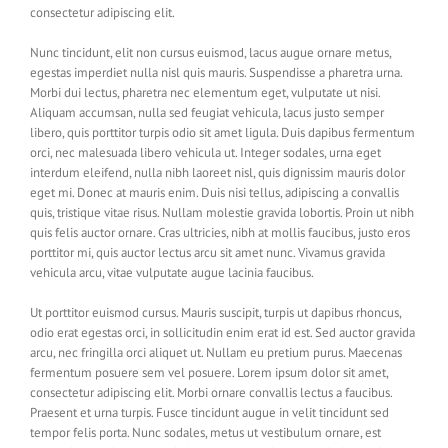
consectetur adipiscing elit.
Nunc tincidunt, elit non cursus euismod, lacus augue ornare metus,
egestas imperdiet nulla nisl quis mauris. Suspendisse a pharetra urna.
Morbi dui lectus, pharetra nec elementum eget, vulputate ut nisi.
Aliquam accumsan, nulla sed feugiat vehicula, lacus justo semper
libero, quis porttitor turpis odio sit amet ligula. Duis dapibus fermentum
orci, nec malesuada libero vehicula ut. Integer sodales, urna eget
interdum eleifend, nulla nibh laoreet nisl, quis dignissim mauris dolor
eget mi. Donec at mauris enim. Duis nisi tellus, adipiscing a convallis
quis, tristique vitae risus. Nullam molestie gravida lobortis. Proin ut nibh
quis felis auctor ornare. Cras ultricies, nibh at mollis faucibus, justo eros
porttitor mi, quis auctor lectus arcu sit amet nunc. Vivamus gravida
vehicula arcu, vitae vulputate augue lacinia faucibus.
Ut porttitor euismod cursus. Mauris suscipit, turpis ut dapibus rhoncus,
odio erat egestas orci, in sollicitudin enim erat id est. Sed auctor gravida
arcu, nec fringilla orci aliquet ut. Nullam eu pretium purus. Maecenas
fermentum posuere sem vel posuere. Lorem ipsum dolor sit amet,
consectetur adipiscing elit. Morbi ornare convallis lectus a faucibus.
Praesent et urna turpis. Fusce tincidunt augue in velit tincidunt sed
tempor felis porta. Nunc sodales, metus ut vestibulum ornare, est