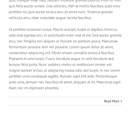
quis, tristique vitae risus. Nullam molestie gravida lobortis. Proin ut nibh
quis felis auctor ornare. Cras ultricies, nibh at mollis faucibus, justo eros
porttitor mi, quis auctor lectus arcu sit amet nunc. Vivamus gravida
vehicula arcu, vitae vulputate augue lacinia faucibus.
Ut porttitor euismod cursus. Mauris suscipit, turpis ut dapibus rhoncus,
odio erat egestas orci, in sollicitudin enim erat id est. Sed auctor gravida
arcu, nec fringilla orci aliquet ut. Nullam eu pretium purus. Maecenas
fermentum posuere sem vel posuere. Lorem ipsum dolor sit amet,
consectetur adipiscing elit. Morbi ornare convallis lectus a faucibus.
Praesent et urna turpis. Fusce tincidunt augue in velit tincidunt sed
tempor felis porta. Nunc sodales, metus ut vestibulum ornare, est
magna laoreet lectus, ut adipiscing massa odio sed turpis. In nec lorem
porttitor urna consequat sagittis. Nullam eget elit ante. Pellentesque
justo urna, semper nec faucibus sit amet, aliquam at mi. Maecenas eget
diam nec mi dignissim pharetra.
Read More