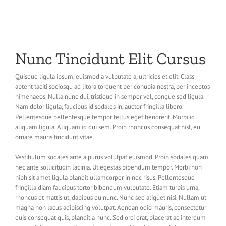
Nunc Tincidunt Elit Cursus
Quisque ligula ipsum, euismod a vulputate a, ultricies et elit. Class
aptent taciti sociosqu ad litora torquent per conubia nostra, per inceptos
himenaeos. Nulla nunc dui, tristique in semper vel, congue sed ligula.
Nam dolor ligula, faucibus id sodales in, auctor fringilla libero.
Pellentesque pellentesque tempor tellus eget hendrerit. Morbi id
aliquam ligula. Aliquam id dui sem. Proin rhoncus consequat nisl, eu
ornare mauris tincidunt vitae.
Vestibulum sodales ante a purus volutpat euismod. Proin sodales quam
nec ante sollicitudin lacinia. Ut egestas bibendum tempor. Morbi non
nibh sit amet ligula blandit ullamcorper in nec risus. Pellentesque
fringilla diam faucibus tortor bibendum vulputate. Etiam turpis urna,
rhoncus et mattis ut, dapibus eu nunc. Nunc sed aliquet nisi. Nullam ut
magna non lacus adipiscing volutpat. Aenean odio mauris, consectetur
quis consequat quis, blandit a nunc. Sed orci erat, placerat ac interdum