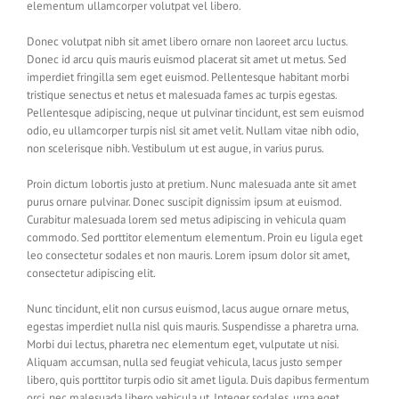
elementum ullamcorper volutpat vel libero.
Donec volutpat nibh sit amet libero ornare non laoreet arcu luctus.
Donec id arcu quis mauris euismod placerat sit amet ut metus. Sed
imperdiet fringilla sem eget euismod. Pellentesque habitant morbi
tristique senectus et netus et malesuada fames ac turpis egestas.
Pellentesque adipiscing, neque ut pulvinar tincidunt, est sem euismod
odio, eu ullamcorper turpis nisl sit amet velit. Nullam vitae nibh odio,
non scelerisque nibh. Vestibulum ut est augue, in varius purus.
Proin dictum lobortis justo at pretium. Nunc malesuada ante sit amet
purus ornare pulvinar. Donec suscipit dignissim ipsum at euismod.
Curabitur malesuada lorem sed metus adipiscing in vehicula quam
commodo. Sed porttitor elementum elementum. Proin eu ligula eget
leo consectetur sodales et non mauris. Lorem ipsum dolor sit amet,
consectetur adipiscing elit.
Nunc tincidunt, elit non cursus euismod, lacus augue ornare metus,
egestas imperdiet nulla nisl quis mauris. Suspendisse a pharetra urna.
Morbi dui lectus, pharetra nec elementum eget, vulputate ut nisi.
Aliquam accumsan, nulla sed feugiat vehicula, lacus justo semper
libero, quis porttitor turpis odio sit amet ligula. Duis dapibus fermentum
orci, nec malesuada libero vehicula ut. Integer sodales, urna eget