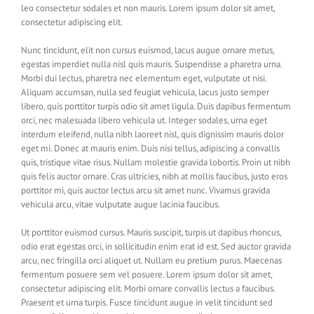
leo consectetur sodales et non mauris. Lorem ipsum dolor sit amet,
consectetur adipiscing elit.
Nunc tincidunt, elit non cursus euismod, lacus augue ornare metus,
egestas imperdiet nulla nisl quis mauris. Suspendisse a pharetra urna.
Morbi dui lectus, pharetra nec elementum eget, vulputate ut nisi.
Aliquam accumsan, nulla sed feugiat vehicula, lacus justo semper
libero, quis porttitor turpis odio sit amet ligula. Duis dapibus fermentum
orci, nec malesuada libero vehicula ut. Integer sodales, urna eget
interdum eleifend, nulla nibh laoreet nisl, quis dignissim mauris dolor
eget mi. Donec at mauris enim. Duis nisi tellus, adipiscing a convallis
quis, tristique vitae risus. Nullam molestie gravida lobortis. Proin ut nibh
quis felis auctor ornare. Cras ultricies, nibh at mollis faucibus, justo eros
porttitor mi, quis auctor lectus arcu sit amet nunc. Vivamus gravida
vehicula arcu, vitae vulputate augue lacinia faucibus.
Ut porttitor euismod cursus. Mauris suscipit, turpis ut dapibus rhoncus,
odio erat egestas orci, in sollicitudin enim erat id est. Sed auctor gravida
arcu, nec fringilla orci aliquet ut. Nullam eu pretium purus. Maecenas
fermentum posuere sem vel posuere. Lorem ipsum dolor sit amet,
consectetur adipiscing elit. Morbi ornare convallis lectus a faucibus.
Praesent et urna turpis. Fusce tincidunt augue in velit tincidunt sed