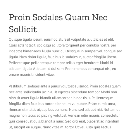
Proin Sodales Quam Nec
Sollicit
Quisque ligula ipsum, euismod aturesit vulputate a, ultricies et elit.
Class aptent taciti sociosqu ad litora torquent per conubia nostra, per
inceptos himenaeos. Nulla nunc dui, tristique in semper vel, congue sed
ligula. Nam dolor ligula, faucibus id sodales in, auctor fringilla libero.
Pellentesque pellentesque tempor tellus eget hendrerit. Morbi id
aliquam ligula. Aliquam id dui sem. Proin rhoncus consequat nisl, eu
ornare mauris tincidunt vitae.
Vestibulum sodales ante a purus volutpat euismod. Proin sodales quam
nec ante sollicitudin lacinia. Ut egestas bibendum tempor. Morbi non
nibh sit amet ligula blandit ullamcorper in nec risus. Pellentesque
fringilla diam faucibus tortor bibendum vulputate. Etiam turpis urna,
rhoncus et mattis ut, dapibus eu nunc. Nunc sed aliquet nisi. Nullam ut
magna non lacus adipiscing volutpat. Aenean odio mauris, consectetur
quis consequat quis, blandit a nunc. Sed orci erat, placerat ac interdum
ut, suscipit eu augue. Nunc vitae mi tortor. Ut vel justo quis lectus