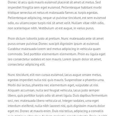
Donec id arcu quis mauris euismod placerat sit amet ut metus. Sed
imperdiet fringilla sem eget euismod. Pellentesque habitant morbi
tristique senectus et netus et malesuada fames ac turpis egestas.
Pellentesque adipiscing, neque ut pulvinar tincidunt, est sem euismod
odio, eu ullamcorper turpis nisl sit amet velit. Nullam vitae nibh odio,
non scelerisque nibh. Vestibulum ut est augue, in varius purus.
Proin dictum lobortis justo at pretium. Nunc malesuada ante sit amet
purus ornare pulvinar. Donec suscipit dignissim ipsum at euismod.
Curabitur malesuada lorem sed metus adipiscing in vehicula quam
commodo. Sed porttitor elementum elementum. Proin eu ligula eget
leo consectetur sodales et non mauris. Lorem ipsum dolor sit amet,
consectetur adipiscing elit.
Nunc tincidunt, elit non cursus euismod, lacus augue ornare metus,
egestas imperdiet nulla nisl quis mauris. Suspendisse a pharetra urna.
Morbi dui lectus, pharetra nec elementum eget, vulputate ut nisi.
Aliquam accumsan, nulla sed feugiat vehicula, lacus justo semper
libero, quis porttitor turpis odio sit amet ligula. Duis dapibus fermentum
orci, nec malesuada libero vehicula ut. Integer sodales, urna eget
interdum eleifend, nulla nibh laoreet nisl, quis dignissim mauris dolor
eget mi. Donec at mauris enim. Duis nisi tellus, adipiscing a convallis