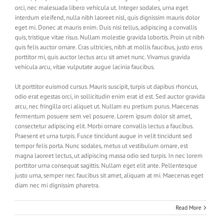
orci, nec malesuada libero vehicula ut. Integer sodales, urna eget
interdum eleifend, nulla nibh laoreet nisl, quis dignissim mauris dolor
eget mi. Donec at mauris enim. Duis nisi tellus, adipiscing a convallis
quis, tristique vitae risus. Nullam molestie gravida lobortis. Proin ut nibh
quis felis auctor ornare. Cras ultricies, nibh at mollis faucibus, justo eros
porttitor mi, quis auctor lectus arcu sit amet nunc. Vivamus gravida
vehicula arcu, vitae vulputate augue lacinia faucibus.
Ut porttitor euismod cursus. Mauris suscipit, turpis ut dapibus rhoncus,
odio erat egestas orci, in sollicitudin enim erat id est. Sed auctor gravida
arcu, nec fringilla orci aliquet ut. Nullam eu pretium purus. Maecenas
fermentum posuere sem vel posuere. Lorem ipsum dolor sit amet,
consectetur adipiscing elit. Morbi ornare convallis lectus a faucibus.
Praesent et urna turpis. Fusce tincidunt augue in velit tincidunt sed
tempor felis porta. Nunc sodales, metus ut vestibulum ornare, est
magna laoreet lectus, ut adipiscing massa odio sed turpis. In nec lorem
porttitor urna consequat sagittis. Nullam eget elit ante. Pellentesque
justo urna, semper nec faucibus sit amet, aliquam at mi. Maecenas eget
diam nec mi dignissim pharetra.
Read More