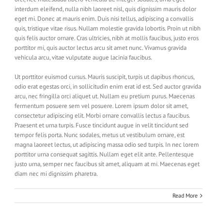
interdum eleifend, nulla nibh laoreet nisl, quis dignissim mauris dolor
eget mi. Donec at mauris enim. Duis nisi tellus, adipiscing a convallis
quis, tristique vitae risus. Nullam molestie gravida lobortis. Proin ut nibh
quis felis auctor ornare. Cras ultricies, nibh at mollis faucibus, justo eros
porttitor mi, quis auctor lectus arcu sit amet nunc. Vivamus gravida
vehicula arcu, vitae vulputate augue lacinia faucibus.
Ut porttitor euismod cursus. Mauris suscipit, turpis ut dapibus rhoncus,
odio erat egestas orci, in sollicitudin enim erat id est. Sed auctor gravida
arcu, nec fringilla orci aliquet ut. Nullam eu pretium purus. Maecenas
fermentum posuere sem vel posuere. Lorem ipsum dolor sit amet,
consectetur adipiscing elit. Morbi ornare convallis lectus a faucibus.
Praesent et urna turpis. Fusce tincidunt augue in velit tincidunt sed
tempor felis porta. Nunc sodales, metus ut vestibulum ornare, est
magna laoreet lectus, ut adipiscing massa odio sed turpis. In nec lorem
porttitor urna consequat sagittis. Nullam eget elit ante. Pellentesque
justo urna, semper nec faucibus sit amet, aliquam at mi. Maecenas eget
diam nec mi dignissim pharetra.
Read More