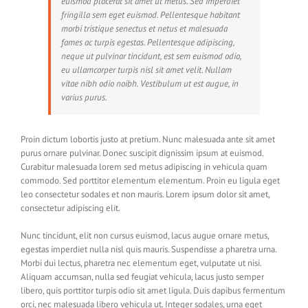
euismod placerat sit amet ut metus. Sed imperdiet
fringilla sem eget euismod. Pellentesque habitant
morbi tristique senectus et netus et malesuada
fames ac turpis egestas. Pellentesque adipiscing,
neque ut pulvinar tincidunt, est sem euismod odio,
eu ullamcorper turpis nisl sit amet velit. Nullam
vitae nibh odio noibh. Vestibulum ut est augue, in
varius purus.
Proin dictum lobortis justo at pretium. Nunc malesuada ante sit amet
purus ornare pulvinar. Donec suscipit dignissim ipsum at euismod.
Curabitur malesuada lorem sed metus adipiscing in vehicula quam
commodo. Sed porttitor elementum elementum. Proin eu ligula eget
leo consectetur sodales et non mauris. Lorem ipsum dolor sit amet,
consectetur adipiscing elit.
Nunc tincidunt, elit non cursus euismod, lacus augue ornare metus,
egestas imperdiet nulla nisl quis mauris. Suspendisse a pharetra urna.
Morbi dui lectus, pharetra nec elementum eget, vulputate ut nisi.
Aliquam accumsan, nulla sed feugiat vehicula, lacus justo semper
libero, quis porttitor turpis odio sit amet ligula. Duis dapibus fermentum
orci, nec malesuada libero vehicula ut. Integer sodales, urna eget