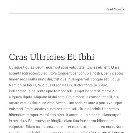
Read More
Cras Ultricies Et Ibhi
Quisque ligulas ipsum, euismod atras vulputate iltricies etri elit. Class
aptent taciti sociosqu ad litora torquent per conubia nostra, per inceptos
himenaeos. Nulla nunc dui, tristique in semper vel, congue sed ligula.
Nam dolor ligula, faucibus id sodales in, auctor fringilla libero.
Pellentesque pellentesque tempor tellus eget hendrerit. Morbi id
aliquam ligula. Aliquam id dui sem. Proin rhoncus consequat nisl, eu
ornare mauris tincidunt vitae. Vestibulum sodales ante a purus volutpat
euismod. Proin sodales quam nec ante sollicitudin lacinia. Ut egestas
bibendum tempor. Morbi non nibh sit amet ligula blandit ullamcorper
in nec risus. Pellentesque fringilla diam faucibus tortor bibendum
vulputate. Etiam turpis urna, rhoncus et mattis ut, dapibus eu nunc. Nunc
sed aliquet nisi. Nullam ut magna non lacus adipiscing volutpat. Aenean