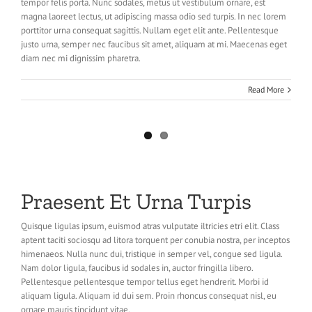
tempor felis porta. Nunc sodales, metus ut vestibulum ornare, est
magna laoreet lectus, ut adipiscing massa odio sed turpis. In nec lorem
porttitor urna consequat sagittis. Nullam eget elit ante. Pellentesque
justo urna, semper nec faucibus sit amet, aliquam at mi. Maecenas eget
diam nec mi dignissim pharetra.
Read More
Praesent Et Urna Turpis
Quisque ligulas ipsum, euismod atras vulputate iltricies etri elit. Class
aptent taciti sociosqu ad litora torquent per conubia nostra, per inceptos
himenaeos. Nulla nunc dui, tristique in semper vel, congue sed ligula.
Nam dolor ligula, faucibus id sodales in, auctor fringilla libero.
Pellentesque pellentesque tempor tellus eget hendrerit. Morbi id
aliquam ligula. Aliquam id dui sem. Proin rhoncus consequat nisl, eu
ornare mauris tincidunt vitae.