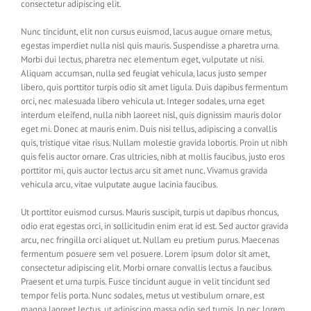
consectetur adipiscing elit.
Nunc tincidunt, elit non cursus euismod, lacus augue ornare metus,
egestas imperdiet nulla nisl quis mauris. Suspendisse a pharetra urna.
Morbi dui lectus, pharetra nec elementum eget, vulputate ut nisi.
Aliquam accumsan, nulla sed feugiat vehicula, lacus justo semper
libero, quis porttitor turpis odio sit amet ligula. Duis dapibus fermentum
orci, nec malesuada libero vehicula ut. Integer sodales, urna eget
interdum eleifend, nulla nibh laoreet nisl, quis dignissim mauris dolor
eget mi. Donec at mauris enim. Duis nisi tellus, adipiscing a convallis
quis, tristique vitae risus. Nullam molestie gravida lobortis. Proin ut nibh
quis felis auctor ornare. Cras ultricies, nibh at mollis faucibus, justo eros
porttitor mi, quis auctor lectus arcu sit amet nunc. Vivamus gravida
vehicula arcu, vitae vulputate augue lacinia faucibus.
Ut porttitor euismod cursus. Mauris suscipit, turpis ut dapibus rhoncus,
odio erat egestas orci, in sollicitudin enim erat id est. Sed auctor gravida
arcu, nec fringilla orci aliquet ut. Nullam eu pretium purus. Maecenas
fermentum posuere sem vel posuere. Lorem ipsum dolor sit amet,
consectetur adipiscing elit. Morbi ornare convallis lectus a faucibus.
Praesent et urna turpis. Fusce tincidunt augue in velit tincidunt sed
tempor felis porta. Nunc sodales, metus ut vestibulum ornare, est
magna laoreet lectus, ut adipiscing massa odio sed turpis. In nec lorem