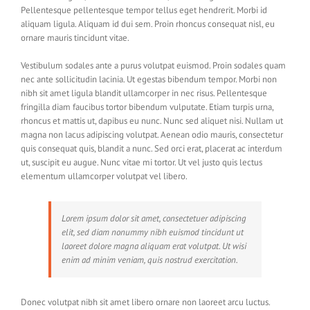
Pellentesque pellentesque tempor tellus eget hendrerit. Morbi id
aliquam ligula. Aliquam id dui sem. Proin rhoncus consequat nisl, eu
ornare mauris tincidunt vitae.
Vestibulum sodales ante a purus volutpat euismod. Proin sodales quam
nec ante sollicitudin lacinia. Ut egestas bibendum tempor. Morbi non
nibh sit amet ligula blandit ullamcorper in nec risus. Pellentesque
fringilla diam faucibus tortor bibendum vulputate. Etiam turpis urna,
rhoncus et mattis ut, dapibus eu nunc. Nunc sed aliquet nisi. Nullam ut
magna non lacus adipiscing volutpat. Aenean odio mauris, consectetur
quis consequat quis, blandit a nunc. Sed orci erat, placerat ac interdum
ut, suscipit eu augue. Nunc vitae mi tortor. Ut vel justo quis lectus
elementum ullamcorper volutpat vel libero.
Lorem ipsum dolor sit amet, consectetuer adipiscing
elit, sed diam nonummy nibh euismod tincidunt ut
laoreet dolore magna aliquam erat volutpat. Ut wisi
enim ad minim veniam, quis nostrud exercitation.
Donec volutpat nibh sit amet libero ornare non laoreet arcu luctus.