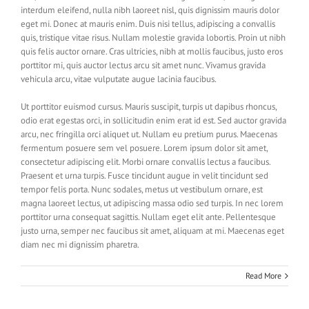
interdum eleifend, nulla nibh laoreet nisl, quis dignissim mauris dolor
eget mi. Donec at mauris enim. Duis nisi tellus, adipiscing a convallis
quis, tristique vitae risus. Nullam molestie gravida lobortis. Proin ut nibh
quis felis auctor ornare. Cras ultricies, nibh at mollis faucibus, justo eros
porttitor mi, quis auctor lectus arcu sit amet nunc. Vivamus gravida
vehicula arcu, vitae vulputate augue lacinia faucibus.
Ut porttitor euismod cursus. Mauris suscipit, turpis ut dapibus rhoncus,
odio erat egestas orci, in sollicitudin enim erat id est. Sed auctor gravida
arcu, nec fringilla orci aliquet ut. Nullam eu pretium purus. Maecenas
fermentum posuere sem vel posuere. Lorem ipsum dolor sit amet,
consectetur adipiscing elit. Morbi ornare convallis lectus a faucibus.
Praesent et urna turpis. Fusce tincidunt augue in velit tincidunt sed
tempor felis porta. Nunc sodales, metus ut vestibulum ornare, est
magna laoreet lectus, ut adipiscing massa odio sed turpis. In nec lorem
porttitor urna consequat sagittis. Nullam eget elit ante. Pellentesque
justo urna, semper nec faucibus sit amet, aliquam at mi. Maecenas eget
diam nec mi dignissim pharetra.
Read More