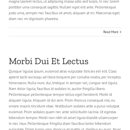
magna laoreet lectus, ut adipiscing massa odio sed turpis. In nec lorem
porttitor urna consequat sagittis. Nullam eget elit ante. Pellentesque
justo urna, semper nec faucibus sit amet, aliquam at mi. Maecenas eget
diam nec mi dignissim pharetra.
Read More
Morbi Dui Et Lectus
Quisque ligulas ipsum, euismod atras vulputate iltricies etri elit. Class
aptent taciti sociosqu ad litora torquent per conubia nostra, per inceptos
himenaeos. Nulla nunc dui, tristique in semper vel, congue sed ligula.
Nam dolor ligula, faucibus id sodales in, auctor fringilla libero.
Pellentesque pellentesque tempor tellus eget hendrerit. Morbi id
aliquam ligula. Aliquam id dui sem. Proin rhoncus consequat nisl, eu
ornare mauris tincidunt vitae. Vestibulum sodales ante a purus volutpat
euismod. Proin sodales quam nec ante sollicitudin lacinia. Ut egestas
bibendum tempor. Morbi non nibh sit amet ligula blandit ullamcorper
in nec risus. Pellentesque fringilla diam faucibus tortor bibendum
vulputate. Etiam turpis urna, rhoncus et mattis ut, dapibus eu nunc. Nunc