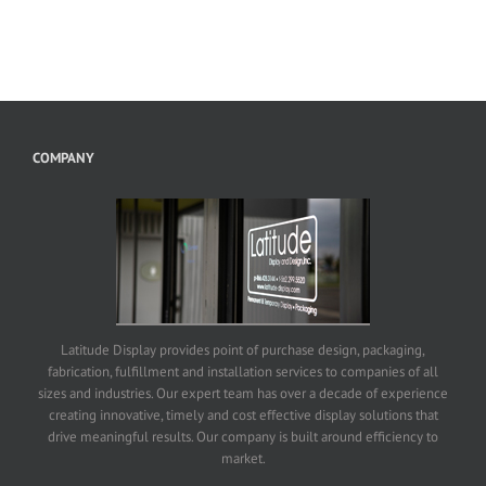
COMPANY
Latitude Display provides point of purchase design, packaging,
fabrication, fulfillment and installation services to companies of all
sizes and industries. Our expert team has over a decade of experience
creating innovative, timely and cost effective display solutions that
drive meaningful results. Our company is built around efficiency to
market.