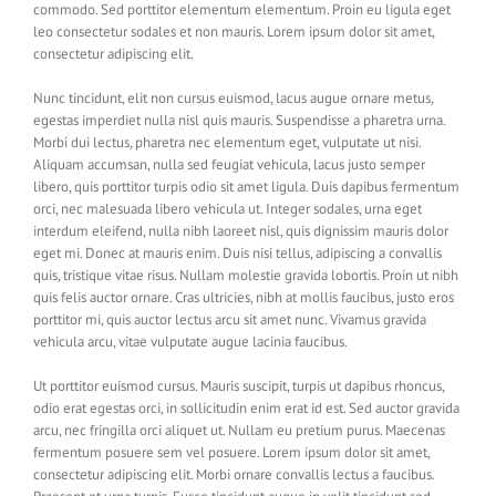
commodo. Sed porttitor elementum elementum. Proin eu ligula eget
leo consectetur sodales et non mauris. Lorem ipsum dolor sit amet,
consectetur adipiscing elit.
Nunc tincidunt, elit non cursus euismod, lacus augue ornare metus,
egestas imperdiet nulla nisl quis mauris. Suspendisse a pharetra urna.
Morbi dui lectus, pharetra nec elementum eget, vulputate ut nisi.
Aliquam accumsan, nulla sed feugiat vehicula, lacus justo semper
libero, quis porttitor turpis odio sit amet ligula. Duis dapibus fermentum
orci, nec malesuada libero vehicula ut. Integer sodales, urna eget
interdum eleifend, nulla nibh laoreet nisl, quis dignissim mauris dolor
eget mi. Donec at mauris enim. Duis nisi tellus, adipiscing a convallis
quis, tristique vitae risus. Nullam molestie gravida lobortis. Proin ut nibh
quis felis auctor ornare. Cras ultricies, nibh at mollis faucibus, justo eros
porttitor mi, quis auctor lectus arcu sit amet nunc. Vivamus gravida
vehicula arcu, vitae vulputate augue lacinia faucibus.
Ut porttitor euismod cursus. Mauris suscipit, turpis ut dapibus rhoncus,
odio erat egestas orci, in sollicitudin enim erat id est. Sed auctor gravida
arcu, nec fringilla orci aliquet ut. Nullam eu pretium purus. Maecenas
fermentum posuere sem vel posuere. Lorem ipsum dolor sit amet,
consectetur adipiscing elit. Morbi ornare convallis lectus a faucibus.