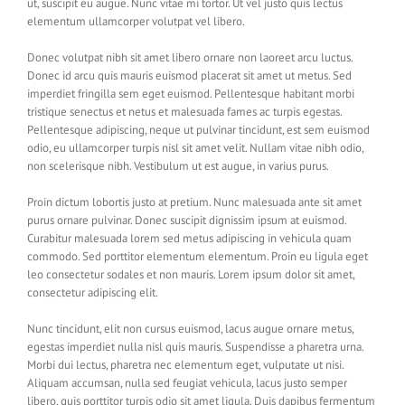
ut, suscipit eu augue. Nunc vitae mi tortor. Ut vel justo quis lectus
elementum ullamcorper volutpat vel libero.
Donec volutpat nibh sit amet libero ornare non laoreet arcu luctus.
Donec id arcu quis mauris euismod placerat sit amet ut metus. Sed
imperdiet fringilla sem eget euismod. Pellentesque habitant morbi
tristique senectus et netus et malesuada fames ac turpis egestas.
Pellentesque adipiscing, neque ut pulvinar tincidunt, est sem euismod
odio, eu ullamcorper turpis nisl sit amet velit. Nullam vitae nibh odio,
non scelerisque nibh. Vestibulum ut est augue, in varius purus.
Proin dictum lobortis justo at pretium. Nunc malesuada ante sit amet
purus ornare pulvinar. Donec suscipit dignissim ipsum at euismod.
Curabitur malesuada lorem sed metus adipiscing in vehicula quam
commodo. Sed porttitor elementum elementum. Proin eu ligula eget
leo consectetur sodales et non mauris. Lorem ipsum dolor sit amet,
consectetur adipiscing elit.
Nunc tincidunt, elit non cursus euismod, lacus augue ornare metus,
egestas imperdiet nulla nisl quis mauris. Suspendisse a pharetra urna.
Morbi dui lectus, pharetra nec elementum eget, vulputate ut nisi.
Aliquam accumsan, nulla sed feugiat vehicula, lacus justo semper
libero, quis porttitor turpis odio sit amet ligula. Duis dapibus fermentum