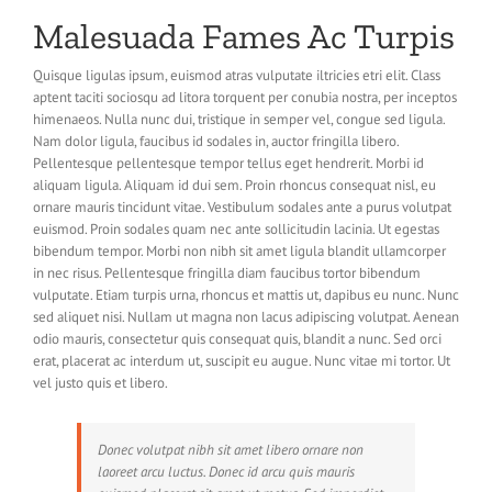
Malesuada Fames Ac Turpis
Quisque ligulas ipsum, euismod atras vulputate iltricies etri elit. Class
aptent taciti sociosqu ad litora torquent per conubia nostra, per inceptos
himenaeos. Nulla nunc dui, tristique in semper vel, congue sed ligula.
Nam dolor ligula, faucibus id sodales in, auctor fringilla libero.
Pellentesque pellentesque tempor tellus eget hendrerit. Morbi id
aliquam ligula. Aliquam id dui sem. Proin rhoncus consequat nisl, eu
ornare mauris tincidunt vitae. Vestibulum sodales ante a purus volutpat
euismod. Proin sodales quam nec ante sollicitudin lacinia. Ut egestas
bibendum tempor. Morbi non nibh sit amet ligula blandit ullamcorper
in nec risus. Pellentesque fringilla diam faucibus tortor bibendum
vulputate. Etiam turpis urna, rhoncus et mattis ut, dapibus eu nunc. Nunc
sed aliquet nisi. Nullam ut magna non lacus adipiscing volutpat. Aenean
odio mauris, consectetur quis consequat quis, blandit a nunc. Sed orci
erat, placerat ac interdum ut, suscipit eu augue. Nunc vitae mi tortor. Ut
vel justo quis et libero.
Donec volutpat nibh sit amet libero ornare non
laoreet arcu luctus. Donec id arcu quis mauris