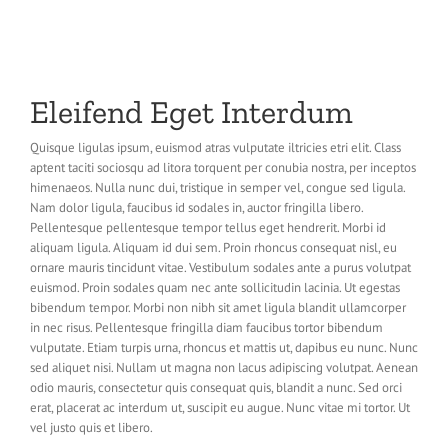
Eleifend Eget Interdum
Quisque ligulas ipsum, euismod atras vulputate iltricies etri elit. Class
aptent taciti sociosqu ad litora torquent per conubia nostra, per inceptos
himenaeos. Nulla nunc dui, tristique in semper vel, congue sed ligula.
Nam dolor ligula, faucibus id sodales in, auctor fringilla libero.
Pellentesque pellentesque tempor tellus eget hendrerit. Morbi id
aliquam ligula. Aliquam id dui sem. Proin rhoncus consequat nisl, eu
ornare mauris tincidunt vitae. Vestibulum sodales ante a purus volutpat
euismod. Proin sodales quam nec ante sollicitudin lacinia. Ut egestas
bibendum tempor. Morbi non nibh sit amet ligula blandit ullamcorper
in nec risus. Pellentesque fringilla diam faucibus tortor bibendum
vulputate. Etiam turpis urna, rhoncus et mattis ut, dapibus eu nunc. Nunc
sed aliquet nisi. Nullam ut magna non lacus adipiscing volutpat. Aenean
odio mauris, consectetur quis consequat quis, blandit a nunc. Sed orci
erat, placerat ac interdum ut, suscipit eu augue. Nunc vitae mi tortor. Ut
vel justo quis et libero.