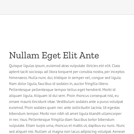
Nullam Eget Elit Ante
Quisque ligulas ipsum, euismod atras vulputate iltricies etri elit. Class
aptent taciti sociosqu ad litora torquent per conubia nostra, per inceptos
himenaeos. Nulla nunc dui, tristique in semper vel, congue sed ligula.
Nam dolor ligula, faucibus id sodales in, auctor fringilla libero.
Pellentesque pellentesque tempor tellus eget hendrerit. Morbi id
aliquam ligula. Aliquam id dui sem. Proin rhoncus consequat nisl, eu
ornare mauris tincidunt vitae. Vestibulum sodales ante a purus volutpat
euismod. Proin sodales quam nec ante sollicitudin lacinia. Ut egestas
bibendum tempor. Morbi non nibh sit amet ligula blandit ullamcorper
in nec risus. Pellentesque fringilla diam faucibus tortor bibendum
vulputate. Etiam turpis urna, rhoncus et mattis ut, dapibus eu nunc. Nunc
sed aliquet nisi. Nullam ut magna non lacus adipiscing volutpat. Aenean