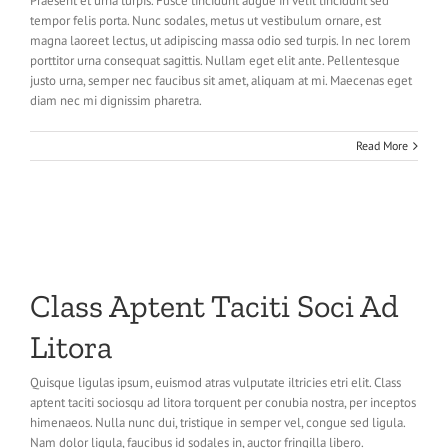
Praesent et urna turpis. Fusce tincidunt augue in velit tincidunt sed
tempor felis porta. Nunc sodales, metus ut vestibulum ornare, est
magna laoreet lectus, ut adipiscing massa odio sed turpis. In nec lorem
porttitor urna consequat sagittis. Nullam eget elit ante. Pellentesque
justo urna, semper nec faucibus sit amet, aliquam at mi. Maecenas eget
diam nec mi dignissim pharetra.
Read More
Class Aptent Taciti Soci Ad
Litora
Quisque ligulas ipsum, euismod atras vulputate iltricies etri elit. Class
aptent taciti sociosqu ad litora torquent per conubia nostra, per inceptos
himenaeos. Nulla nunc dui, tristique in semper vel, congue sed ligula.
Nam dolor ligula, faucibus id sodales in, auctor fringilla libero.