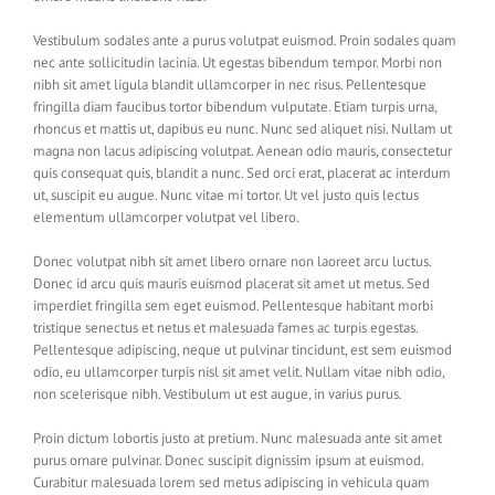
Vestibulum sodales ante a purus volutpat euismod. Proin sodales quam
nec ante sollicitudin lacinia. Ut egestas bibendum tempor. Morbi non
nibh sit amet ligula blandit ullamcorper in nec risus. Pellentesque
fringilla diam faucibus tortor bibendum vulputate. Etiam turpis urna,
rhoncus et mattis ut, dapibus eu nunc. Nunc sed aliquet nisi. Nullam ut
magna non lacus adipiscing volutpat. Aenean odio mauris, consectetur
quis consequat quis, blandit a nunc. Sed orci erat, placerat ac interdum
ut, suscipit eu augue. Nunc vitae mi tortor. Ut vel justo quis lectus
elementum ullamcorper volutpat vel libero.
Donec volutpat nibh sit amet libero ornare non laoreet arcu luctus.
Donec id arcu quis mauris euismod placerat sit amet ut metus. Sed
imperdiet fringilla sem eget euismod. Pellentesque habitant morbi
tristique senectus et netus et malesuada fames ac turpis egestas.
Pellentesque adipiscing, neque ut pulvinar tincidunt, est sem euismod
odio, eu ullamcorper turpis nisl sit amet velit. Nullam vitae nibh odio,
non scelerisque nibh. Vestibulum ut est augue, in varius purus.
Proin dictum lobortis justo at pretium. Nunc malesuada ante sit amet
purus ornare pulvinar. Donec suscipit dignissim ipsum at euismod.
Curabitur malesuada lorem sed metus adipiscing in vehicula quam